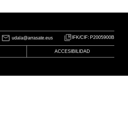
IFK/CIF: P2005900B
udala@arrasate.eus
ACCESIBILIDAD