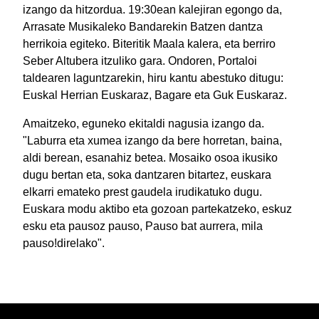
izango da hitzordua. 19:30ean kalejiran egongo da,
Arrasate Musikaleko Bandarekin Batzen dantza
herrikoia egiteko. Biteritik Maala kalera, eta berriro
Seber Altubera itzuliko gara. Ondoren, Portaloi
taldearen laguntzarekin, hiru kantu abestuko ditugu:
Euskal Herrian Euskaraz, Bagare eta Guk Euskaraz.
Amaitzeko, eguneko ekitaldi nagusia izango da.
"Laburra eta xumea izango da bere horretan, baina,
aldi berean, esanahiz betea. Mosaiko osoa ikusiko
dugu bertan eta, soka dantzaren bitartez, euskara
elkarri emateko prest gaudela irudikatuko dugu.
Euskara modu aktibo eta gozoan partekatzeko, eskuz
esku eta pausoz pauso, Pauso bat aurrera, mila
pauso!direlako".