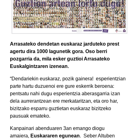
Arrasateko dendetan euskaraz jarduteko prest
agertu dira 1000 lagunetik gora. Oso berri
pozgarria da, mila esker guztioi Arrasateko
Euskalgintzaren izenean.
“Dendariekin euskaraz, pozik gainera! esperientzian
parte hartu duzuenoi ere gure eskerrik beroena:
pentsatu nahi dugu esperientzia aberasgarria izan
dela aurrerantzean ere merkataritzan, eta oro har,
bizitzako esparru guztietan euskaraz bizitzeko
pausuak emateko.
Kanpainari abenduaren 3an emango diogu
amaiera,
Euskararen egunean
. Seber Altuben