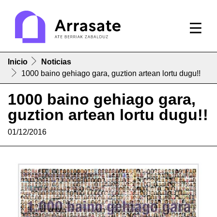
Inicio
Noticias
1000 baino gehiago gara, guztion artean lortu dugu!!
1000 baino gehiago gara,
guztion artean lortu dugu!!
01/12/2016