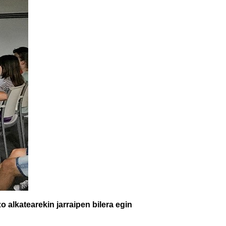
 alkatearekin jarraipen bilera egin