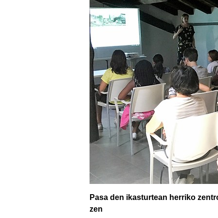
Pasa den ikasturtean herriko zentr
zen