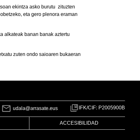
tsoan ekintza asko burutu zituzten
 hobetzeko, eta gero plenora eraman
eta alkateak banan banak aztertu
betxatu zuten ondo saioaren bukaeran
IFK/CIF: P2005900B
udala@arrasate.eus
ACCESIBILIDAD