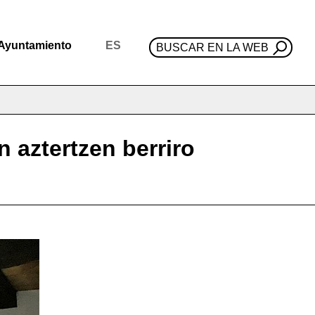
Ayuntamiento
ES
BUSCAR EN LA WEB
 aztertzen berriro