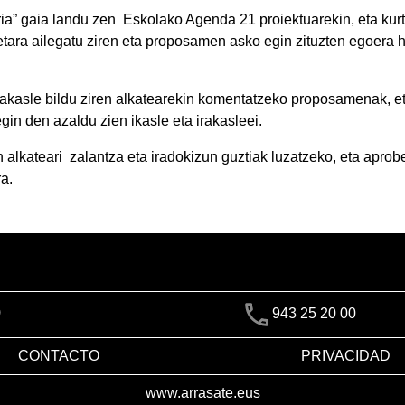
ria” gaia landu zen Eskolako Agenda 21 proiektuarekin, eta kur
ietara ailegatu ziren eta proposamen asko egin zituzten egoera
 irakasle bildu ziren alkatearekin komentatzeko proposamenak, 
egin den azaldu zien ikasle eta irakasleei.
 alkateari zalantza eta iradokizun guztiak luzatzeko, eta apro
a.
)
943 25 20 00
CONTACTO
PRIVACIDAD
www.arrasate.eus