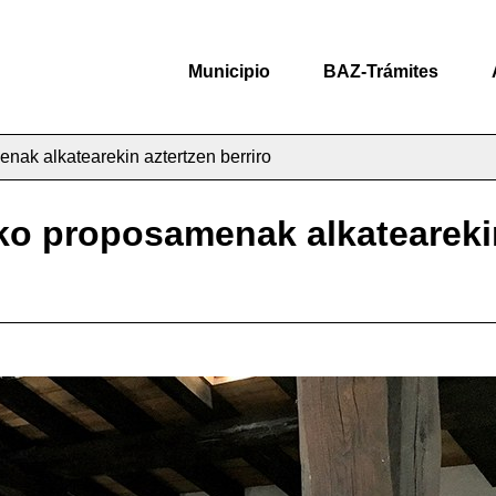
Municipio
BAZ-Trámites
enak alkatearekin aztertzen berriro
uko proposamenak alkatearekin