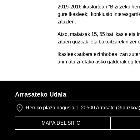
2015-2016 ikasturtean “Bizitzeko her
gure ikasleek; konklusio interesgarr
zituzten.
Atzo, maiatzak 15, 55 bat ikasle eta
zituen guztiak, eta bakoitzarekin zer 
Ikasleek aukera ezinhobea izan zuten
animatu zirelako asko galderak egiter
Arrasateko Udala
Herriko plaza nagusia 1, 20500 Arrasate (Gipuzkoa
MAPA DEL SITIO