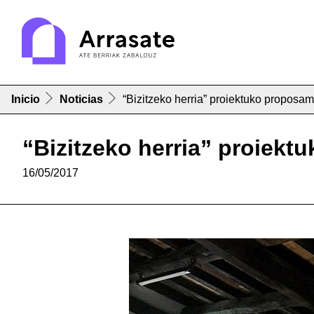
Inicio
Noticias
“Bizitzeko herria” proiektuko proposam
“Bizitzeko herria” proiekt
16/05/2017