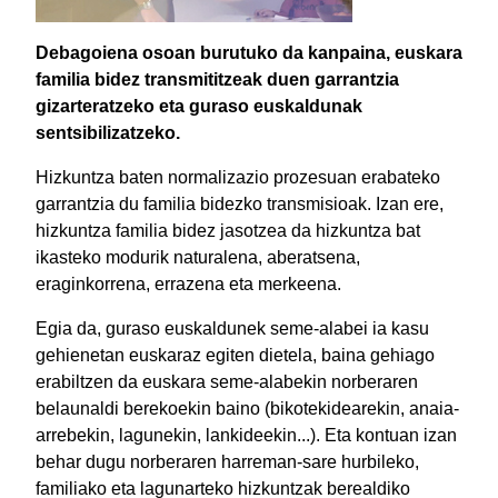
Debagoiena osoan burutuko da kanpaina, euskara
familia bidez transmititzeak duen garrantzia
gizarteratzeko eta guraso euskaldunak
sentsibilizatzeko.
Hizkuntza baten normalizazio prozesuan erabateko
garrantzia du familia bidezko transmisioak. Izan ere,
hizkuntza familia bidez jasotzea da hizkuntza bat
ikasteko modurik naturalena, aberatsena,
eraginkorrena, errazena eta merkeena.
Egia da, guraso euskaldunek seme-alabei ia kasu
gehienetan euskaraz egiten dietela, baina gehiago
erabiltzen da euskara seme-alabekin norberaren
belaunaldi berekoekin baino (bikotekidearekin, anaia-
arrebekin, lagunekin, lankideekin...). Eta kontuan izan
behar dugu norberaren harreman-sare hurbileko,
familiako eta lagunarteko hizkuntzak berealdiko