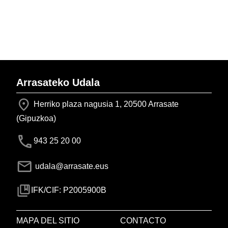
Arrasateko Udala
Herriko plaza nagusia 1, 20500 Arrasate
(Gipuzkoa)
943 25 20 00
udala@arrasate.eus
IFK/CIF: P2005900B
MAPA DEL SITIO
CONTACTO