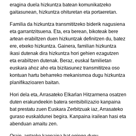
eragina duela hizkuntza batean komunikatzeko
gaitasunean, hizkuntza ohituretan eta portaeretan.
Familia da hizkuntza transmititzeko biderik nagusiena
eta garrantzitsuena. Eta, era berean, bikoteak bere
artean erabiltzen duen hizkuntzak definitzen du, batez
ere, etxeko hizkuntza. Gainera, familian hizkuntza
ikasi dutenak dira hizkuntza hori gehien ezagutzen
eta erabiltzen dutenak. Beraz, euskal familietan
euskara ahoz aho eta bizitasunez transmititzea oso
kontuan hartu beharreko mekanismoa dugu hizkuntza
planifikazioaren baitan.
Hori dela eta, Arrasateko Elkarlan Hitzarmena osatzen
duten erakundeekin batera sentsibilizazio kanpaina
bat prestatu zuen Euskara Zerbitzuak iaz, Arrasateko
guraso euskaldunei begira. Kanpaina irailean hasi eta
abenduan amaitu zen.
Orain, antzeko kanpaina bat egingo dugu