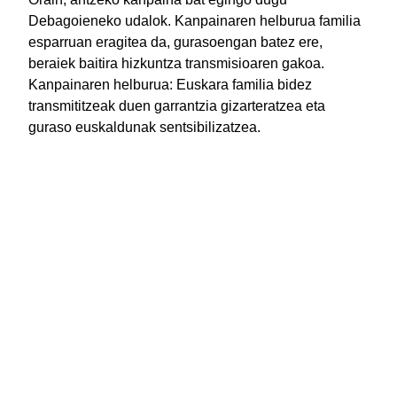
Debagoieneko udalok. Kanpainaren helburua familia
esparruan eragitea da, gurasoengan batez ere,
beraiek baitira hizkuntza transmisioaren gakoa.
Kanpainaren helburua: Euskara familia bidez
transmititzeak duen garrantzia gizarteratzea eta
guraso euskaldunak sentsibilizatzea.