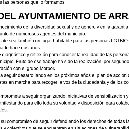
as las personas que lo formamos.
DEL AYUNTAMIENTO DE AR
ocimiento de la diversidad sexual y de género y en la garantía
junto de numerosos agentes del municipio.
sate sea también un lugar habitable para las personas LGTBIQ+ 
iciado hace dos años.
diagnóstico y reflexión para conocer la realidad de las persona
icipio. Fruto de ese trabajo ha sido la realización, por segund
ción con el grupo Morbor.
 seguir desarrollando en los próximos años el plan de acción d
tas en marcha para recoger la voz de la ciudadanía y de los col
promete a seguir organizando iniciativas de sensibilización y v
manifestando para ello toda su voluntad y disposición para colab
les.
a su compromiso de seguir defendiendo los derechos de todas 
 y colectivos que se encuentran en situaciones de vulnerabilida