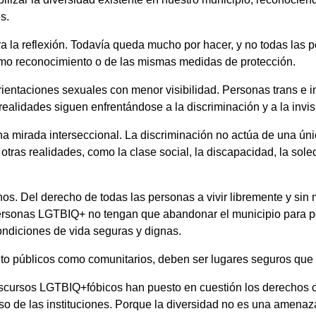
s.
ra la reflexión. Todavía queda mucho por hacer, y no todas las
mo reconocimiento o de las mismas medidas de protección.
rientaciones sexuales con menor visibilidad. Personas trans e i
alidades siguen enfrentándose a la discriminación y a la invis
na mirada interseccional. La discriminación no actúa de una úni
tras realidades, como la clase social, la discapacidad, la soled
hos. Del derecho de todas las personas a vivir libremente y sin
personas LGTBIQ+ no tengan que abandonar el municipio para po
ondiciones de vida seguras y dignas.
nto públicos como comunitarios, deben ser lugares seguros que 
iscursos LGTBIQ+fóbicos han puesto en cuestión los derechos c
o de las instituciones. Porque la diversidad no es una amenaza,