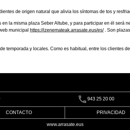
ientes de origen natural que alivia los síntomas de tos y resfri
as en la misma plaza Seber Altube, y para participar en él será 
a web municipal
https://izenemateak.arrasate.eus/es/
. Son plazas
 de temporada y locales. Como es habitual, entre los clientes de
)
943 25 20 00
CONTACTO
PRIVACIDAD
www.arrasate.eus