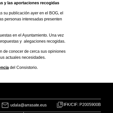
as y las aportaciones recogidas
as su publicación ayer en el BOG, el
las personas interesadas presenten
puestas en el Ayuntamiento. Una vez
as propuestas y alegaciones recogidas.
fin de conocer de cerca sus opiniones
 sus actuales necesidades.
encia
del Consistorio.
IFK/CIF: P2005900B
udala@arrasate.eus