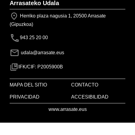
Arrasateko Udala
Herriko plaza nagusia 1, 20500 Arrasate
(Gipuzkoa)
943 25 20 00
udala@arrasate.eus
IFK/CIF: P2005900B
MAPA DEL SITIO
CONTACTO
PRIVACIDAD
ACCESIBILIDAD
www.arrasate.eus