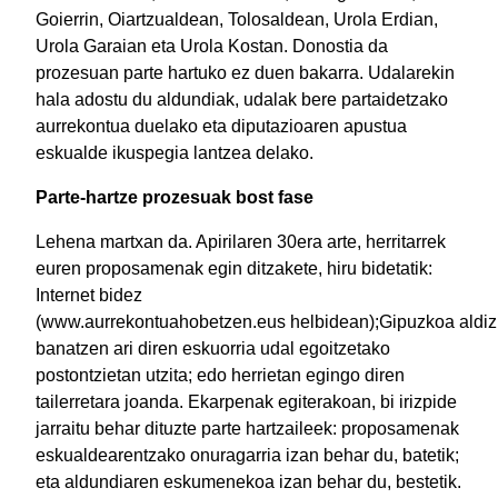
Goierrin, Oiartzualdean, Tolosaldean, Urola Erdian,
Urola Garaian eta Urola Kostan. Donostia da
prozesuan parte hartuko ez duen bakarra. Udalarekin
hala adostu du aldundiak, udalak bere partaidetzako
aurrekontua duelako eta diputazioaren apustua
eskualde ikuspegia lantzea delako.
Parte-hartze prozesuak bost fase
Lehena martxan da. Apirilaren 30era arte, herritarrek
euren proposamenak egin ditzakete, hiru bidetatik:
Internet bidez
(www.aurrekontuahobetzen.eus helbidean);Gipuzkoa aldiz
banatzen ari diren eskuorria udal egoitzetako
postontzietan utzita; edo herrietan egingo diren
tailerretara joanda. Ekarpenak egiterakoan, bi irizpide
jarraitu behar dituzte parte hartzaileek: proposamenak
eskualdearentzako onuragarria izan behar du, batetik;
eta aldundiaren eskumenekoa izan behar du, bestetik.