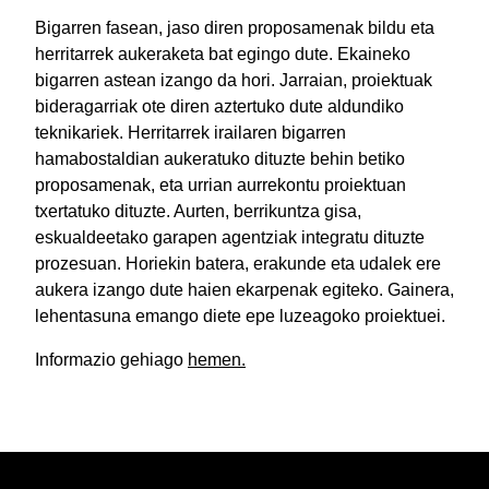
Bigarren fasean, jaso diren proposamenak bildu eta
herritarrek aukeraketa bat egingo dute. Ekaineko
bigarren astean izango da hori. Jarraian, proiektuak
bideragarriak ote diren aztertuko dute aldundiko
teknikariek. Herritarrek irailaren bigarren
hamabostaldian aukeratuko dituzte behin betiko
proposamenak, eta urrian aurrekontu proiektuan
txertatuko dituzte. Aurten, berrikuntza gisa,
eskualdeetako garapen agentziak integratu dituzte
prozesuan. Horiekin batera, erakunde eta udalek ere
aukera izango dute haien ekarpenak egiteko. Gainera,
lehentasuna emango diete epe luzeagoko proiektuei.
Informazio gehiago
hemen.