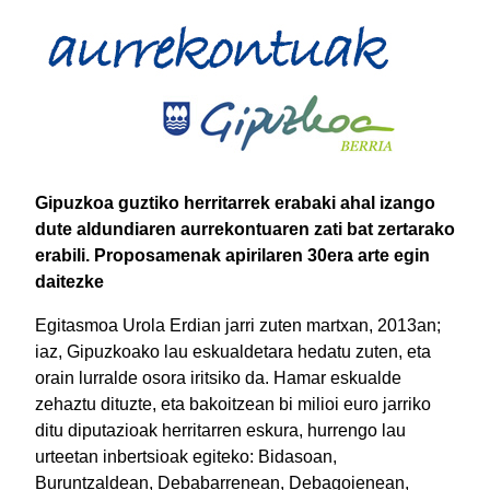
Gipuzkoa guztiko herritarrek erabaki ahal izango
dute aldundiaren aurrekontuaren zati bat zertarako
erabili. Proposamenak apirilaren 30era arte egin
daitezke
Egitasmoa Urola Erdian jarri zuten martxan, 2013an;
iaz, Gipuzkoako lau eskualdetara hedatu zuten, eta
orain lurralde osora iritsiko da. Hamar eskualde
zehaztu dituzte, eta bakoitzean bi milioi euro jarriko
ditu diputazioak herritarren eskura, hurrengo lau
urteetan inbertsioak egiteko: Bidasoan,
Buruntzaldean, Debabarrenean, Debagoienean,