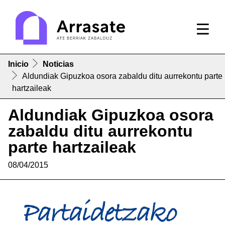
Inicio
Noticias
Aldundiak Gipuzkoa osora zabaldu ditu aurrekontu parte
hartzaileak
Aldundiak Gipuzkoa osora
zabaldu ditu aurrekontu
parte hartzaileak
08/04/2015