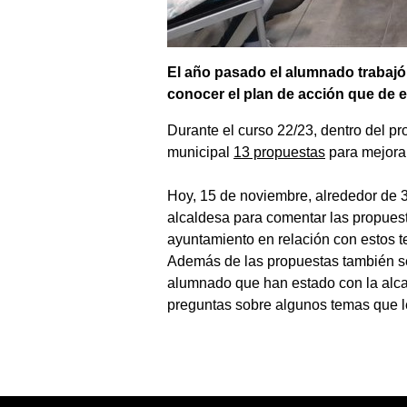
El año pasado el alumnado trabajó 
conocer el plan de acción que de el
Durante
el
curso
22/23,
dentro
del
pr
municipal
13 propuestas
para mejorar
Hoy,
15
de
noviembre,
alrededor de
alcaldesa
para
comentar
las
propues
ayuntamiento en relación con estos 
Además de
las
propuestas
también
s
alumnado
que
han
estado
con
la alc
preguntas sobre algunos temas que 