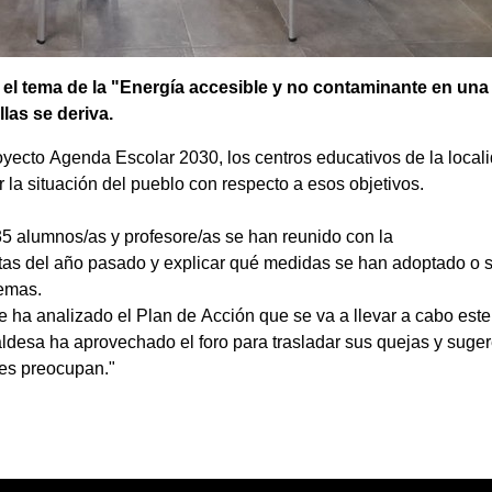
el tema de la "Energía accesible y no contaminante en una
las se deriva.
oyecto
Agenda
Escolar
2030,
los
centros
educativos
de
la
local
 la situación del pueblo con respecto a esos objetivos.
35
alumnos/as
y
profesore/as
se
han
reunido
con
la
tas
del
año
pasado
y
explicar qué medidas se han adoptado o s
temas.
e
ha
analizado
el
Plan
de
Acción
que
se
va
a
llevar
a
cabo
este
aldesa
ha
aprovechado
el
foro
para
trasladar
sus
quejas
y
suger
les preocupan
."