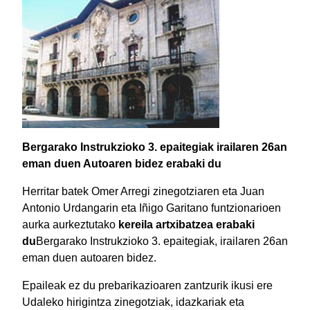
Bergarako Instrukzioko 3. epaitegiak irailaren 26an
eman duen Autoaren bidez erabaki du
Herritar batek Omer Arregi zinegotziaren eta Juan
Antonio Urdangarin eta Iñigo Garitano funtzionarioen
aurka aurkeztutako
kereila artxibatzea erabaki
du
Bergarako Instrukzioko 3. epaitegiak, irailaren 26an
eman duen autoaren bidez.
Epaileak ez du prebarikazioaren zantzurik ikusi ere
Udaleko hirigintza zinegotziak, idazkariak eta