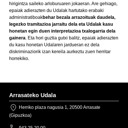
hirigintza saileko arloburuaren jokaeran. Are gehiago,
epaiak adierazten du Udalak hartutako erabaki
administratiboak
behar bezala arrazoituak daudela,
legezko tramitazioa jarraitu dela eta Udalak kasu
honetan egin duen interpretazioa txalogarria dela
gainera
. Eta hori guztia gutxi balitz, epaiak adierazten
du kasu honetan Udalaren jardueran ez dela
diskriminaziorik izan kereila aurkeztu zuen herritar
horrekiko.
Arrasateko Udala
Herriko plaza nagusia 1, 20500 Arrasate
(Gipuzkoa)