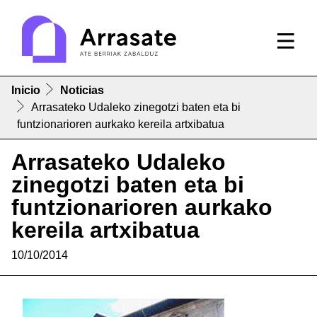
Inicio
Noticias
Arrasateko Udaleko zinegotzi baten eta bi
funtzionarioren aurkako kereila artxibatua
Arrasateko Udaleko
zinegotzi baten eta bi
funtzionarioren aurkako
kereila artxibatua
10/10/2014