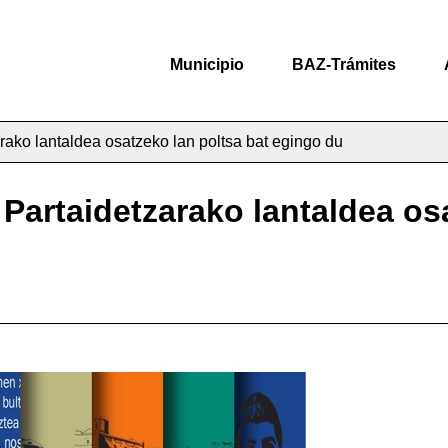
Municipio
BAZ-Trámites
rako lantaldea osatzeko lan poltsa bat egingo du
 Partaidetzarako lantaldea os