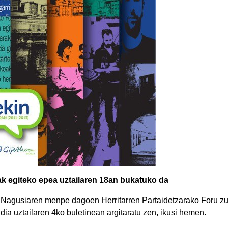
ak egiteko epea uztailaren 18an bukatuko da
Nagusiaren menpe dagoen Herritarren Partaidetzarako Foru zu
ldia uztailaren 4ko buletinean argitaratu zen, ikusi hemen.