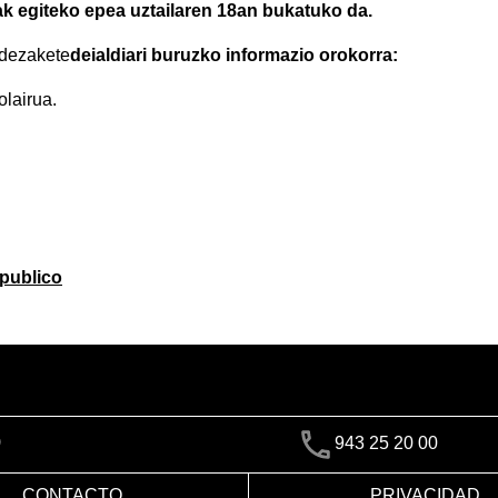
ak egiteko epea uztailaren 18an bukatuko da.
 dezakete
deialdiari buruzko informazio orokorra:
lairua.
publico
)
943 25 20 00
CONTACTO
PRIVACIDAD