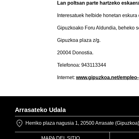
Lan poltsan parte hartzeko eskaer
Interesatuek helbide honetan eskura
Gipuzkoako Foru Aldundia, beheko so
Gipuzkoa plaza z/g.
20004 Donostia.
Telefonoa: 943113344
Internet:
www.gipuzkoa.net/empleo-
Arrasateko Udala
Herriko plaza nagusia 1, 20500 Arrasate (Gipuzkoa
MAPA DEL SITIO