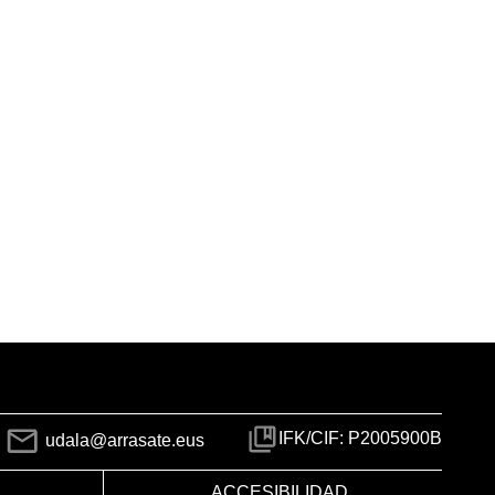
IFK/CIF: P2005900B
udala@arrasate.eus
ACCESIBILIDAD