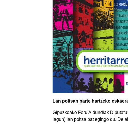
Lan poltsan parte hartzeko eskaer
Gipuzkoako Foru Aldundiak Diputatu 
lagun) lan poltsa bat egingo du. Deia