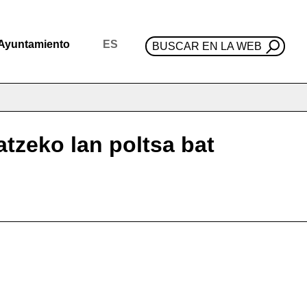
Ayuntamiento
ES
BUSCAR EN LA WEB
atzeko lan poltsa bat