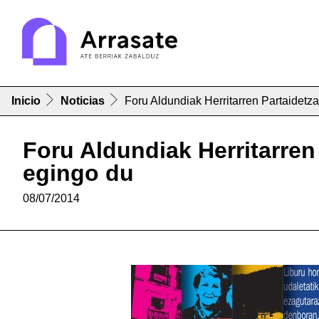
Inicio
Noticias
Foru Aldundiak Herritarren Partaidetza
Foru Aldundiak Herritarren
egingo du
08/07/2014