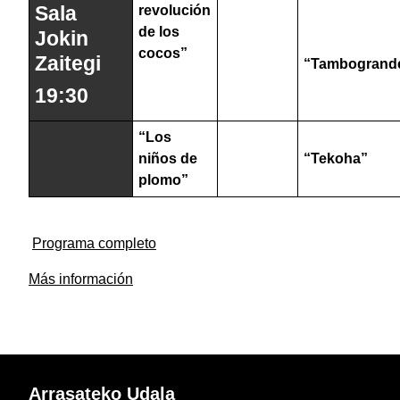
Sala
revolución
de los
Jokin
cocos”
Zaitegi
“Tambogrand
19:30
“Los
niños de
“Tekoha”
plomo”
Programa completo
Más información
Arrasateko Udala