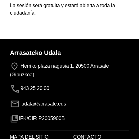
La sesión será gratuita y estará abierta a toda la
ciudadanía.
Arrasateko Udala
Herriko plaza nagusia 1, 20500 Arrasate
(Gipuzkoa)
943 25 20 00
udala@arrasate.eus
IFK/CIF: P2005900B
MAPA DEL SITIO
CONTACTO