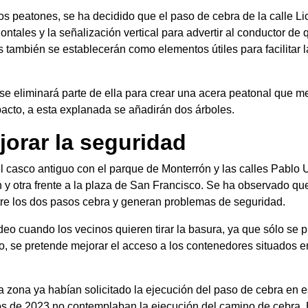
los peatones, se ha decidido que el paso de cebra de la calle L
izontales y la señalización vertical para advertir al conductor d
ambién se establecerán como elementos útiles para facilitar la
 se eliminará parte de ella para crear una acera peatonal que me
acto, a esta explanada se añadirán dos árboles.
jorar la seguridad
l casco antiguo con el parque de Monterrón y las calles Pablo
ón y otra frente a la plaza de San Francisco. Se ha observado q
tre los dos pasos cebra y generan problemas de seguridad.
eo cuando los vecinos quieren tirar la basura, ya que sólo se p
cto, se pretende mejorar el acceso a los contenedores situados en
la zona ya habían solicitado la ejecución del paso de cebra en
os de 2023 no contemplaban la ejecución del camino de cebra. 