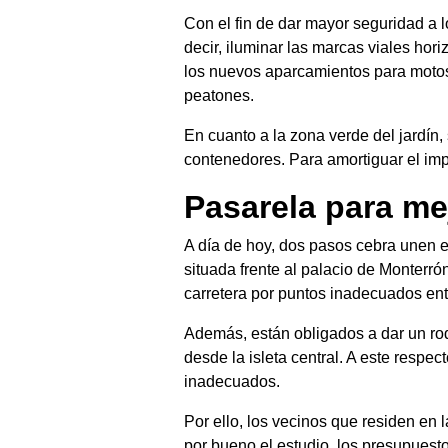
Con el fin de dar mayor seguridad a 
decir, iluminar las marcas viales hor
los nuevos aparcamientos para motos t
peatones.
En cuanto a la zona verde del jardín,
contenedores. Para amortiguar el imp
Pasarela para me
A día de hoy, dos pasos cebra unen e
situada frente al palacio de Monterr
carretera por puntos inadecuados en
Además, están obligados a dar un rod
desde la isleta central. A este respe
inadecuados.
Por ello, los vecinos que residen en 
por bueno el estudio, los presupuest