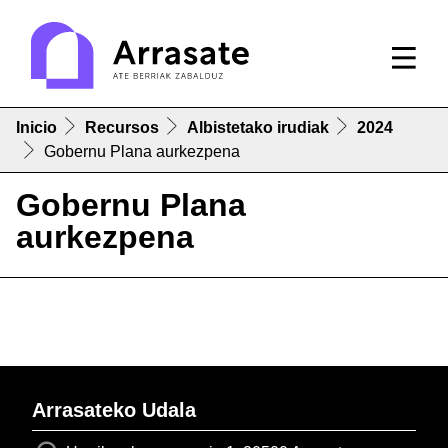
Inicio
Recursos
Albistetako irudiak
2024
Gobernu Plana aurkezpena
Gobernu Plana
aurkezpena
Arrasateko Udala