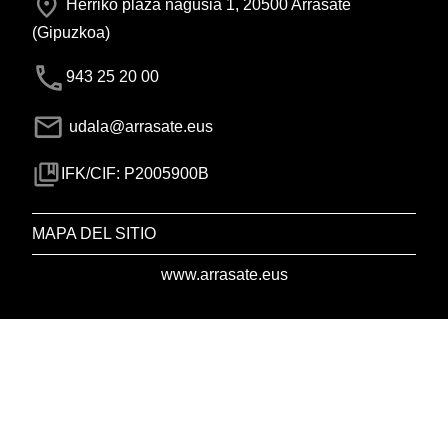
Herriko plaza nagusia 1, 20500 Arrasate
(Gipuzkoa)
943 25 20 00
udala@arrasate.eus
IFK/CIF: P2005900B
MAPA DEL SITIO
www.arrasate.eus