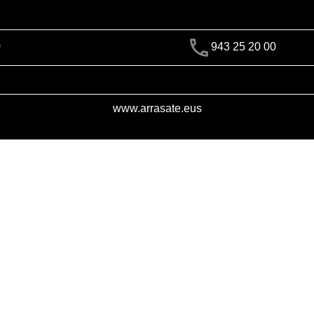
)
943 25 20 00
www.arrasate.eus