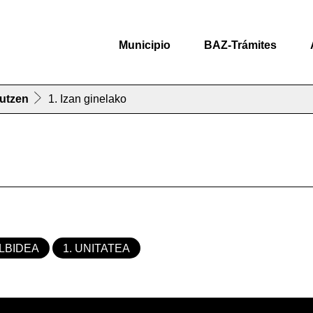
Municipio
BAZ-Trámites
gutzen
1. Izan ginelako
BILBIDEA
1. UNITATEA