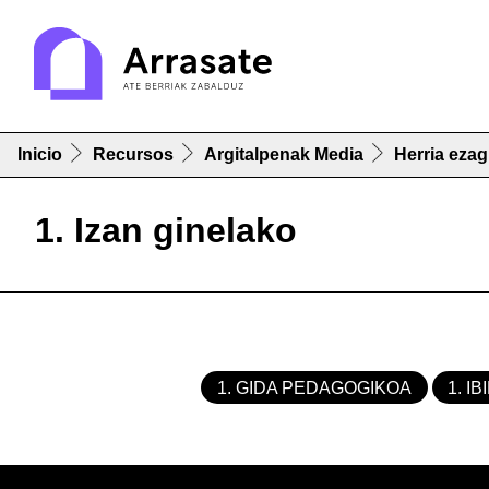
Inicio
Recursos
Argitalpenak Media
Herria eza
1. Izan ginelako
1. GIDA PEDAGOGIKOA
1. I