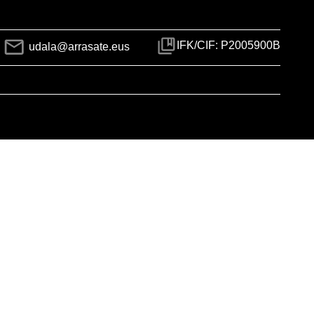
IFK/CIF: P2005900B
udala@arrasate.eus