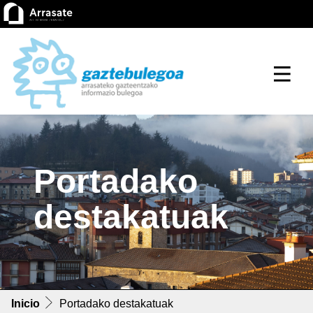
Portadako
destakatuak
Inicio
Portadako destakatuak