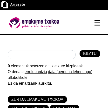
0
elementuk betetzen dituzte zure irizpideak.
Ordenatu
errelebantzia
data (berriena lehenengo)
alfabetikoki
Ez da emaitzarik aurkitu.
ZER DA EMAKUME TXOKOA