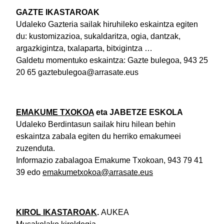
GAZTE IKASTAROAK
Udaleko Gazteria sailak hiruhileko eskaintza egiten
du: kustomizazioa, sukaldaritza, ogia, dantzak,
argazkigintza, txalaparta, bitxigintza …
Galdetu momentuko eskaintza: Gazte bulegoa, 943 25
20 65 gaztebulegoa@arrasate.eus
EMAKU
ME TXOKOA
eta JABETZE ESKOLA
Udaleko Berdintasun sailak hiru hilean behin
eskaintza zabala egiten du herriko emakumeei
zuzenduta.
Informazio zabalagoa Emakume Txokoan, 943 79 41
39 edo
emakumetxokoa@arrasate.eus
KIROL IKASTAROAK
.
AUKEA