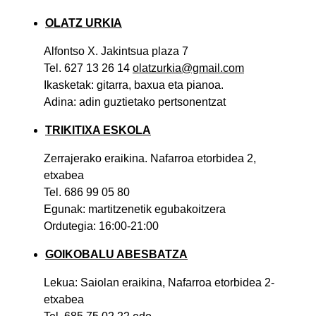
OLATZ URKIA
Alfontso X. Jakintsua plaza 7
Tel. 627 13 26 14
olatzurkia@gmail.com
Ikasketak: gitarra, baxua eta pianoa.
Adina: adin guztietako pertsonentzat
TRIKITIXA ESKOLA
Zerrajerako eraikina. Nafarroa etorbidea 2,
etxabea
Tel. 686 99 05 80
Egunak: martitzenetik egubakoitzera
Ordutegia: 16:00-21:00
GOIKOBALU ABESBATZA
Lekua: Saiolan eraikina, Nafarroa etorbidea 2-
etxabea