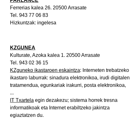
PARLANCE
Ferrerias kalea 26. 20500 Arrasate
Tel. 943 77 06 83
Hizkuntzak: ingelesa
KZGUNEA
Kulturate, Azoka kalea 1. 20500 Arrasate
Tel. 943 02 36 15
KZguneko ikastaroen eskaintza
: Interneten trebatzeko
ikastaro laburrak: sinadura elektronikoa, irudi digitalen
tratamendua, egunkariak irakurri, posta elektronikoa,
...
IT Txartela
egin dezakezu; sistema horrek tresna
informatikoak eta Internet erabiltzeko jakintza
egiaztatzen du.