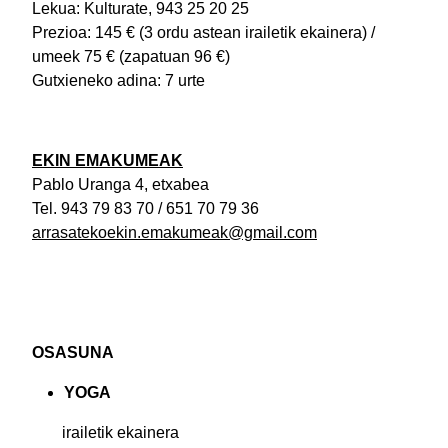
Lekua: Kulturate, 943 25 20 25
Prezioa: 145 € (3 ordu astean irailetik ekainera) /
umeek 75 € (zapatuan 96 €)
Gutxieneko adina: 7 urte
EKIN EMAKUMEAK
Pablo Uranga 4, etxabea
Tel. 943 79 83 70 / 651 70 79 36
arrasatekoekin.emakumeak@gmail.com
OSASUNA
YOGA
irailetik ekainera