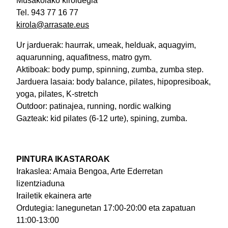
Musakolako kiroldegia
Tel. 943 77 16 77
kirola@arrasate.eus
Ur jarduerak
: haurrak, umeak, helduak, aquagyim,
aquarunning, aquafitness, matro gym.
Aktiboak
: body pump, spinning, zumba, zumba step.
Jarduera lasaia
: body balance, pilates, hipopresiboak,
yoga, pilates, K-stretch
Outdoor
: patinajea, running, nordic walking
Gazteak
: kid pilates (6-12 urte), spining, zumba.
PINTURA IKASTAROAK
Irakaslea: Amaia Bengoa, Arte Ederretan
lizentziaduna
Irailetik ekainera arte
Ordutegia: lanegunetan 17:00-20:00 eta zapatuan
11:00-13:00