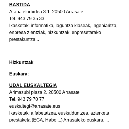
BASTIDA
Araba etorbidea 3-1. 20500 Arrasate
Tel. 943 79 35 33
Ikasketak: informatika, laguntza klaseak, ingeniaritza,
enpresa zientziak, hizkuntzak, enpresetarako
prestakuntza...
Hizkuntzak
Euskara:
UDAL EUSKALTEGIA
Arimazubi plaza 2. 20500 Arrasate
Tel. 943 79 70 77
euskaltegi@arrasate.eus
Ikasketak: alfabetatzea, euskalduntzea, azterketa
prestaketa (EGA, Habe,...) Arrasateko euskara, ...