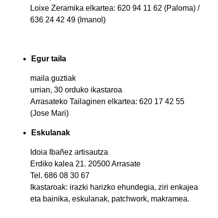
Loixe Zeramika elkartea: 620 94 11 62 (Paloma) /
636 24 42 49 (Imanol)
Egur taila
maila guztiak
urrian, 30 orduko ikastaroa
Arrasateko Tailaginen elkartea: 620 17 42 55
(Jose Mari)
Eskulanak
Idoia Ibañez artisautza
Erdiko kalea 21. 20500 Arrasate
Tel. 686 08 30 67
Ikastaroak: irazki harizko ehundegia, ziri enkajea
eta bainika, eskulanak, patchwork, makramea.