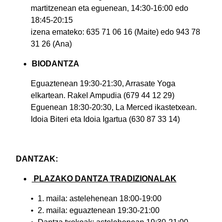
martitzenean eta eguenean, 14:30-16:00 edo
18:45-20:15
izena emateko: 635 71 06 16 (Maite) edo 943 78
31 26 (Ana)
BIODANTZA
Eguaztenean 19:30-21:30, Arrasate Yoga
elkartean. Rakel Ampudia (679 44 12 29)
Eguenean 18:30-20:30, La Merced ikastetxean.
Idoia Biteri eta Idoia Igartua (630 87 33 14)
DANTZAK:
PLAZAKO DANTZA TRADIZIONALAK
• 1. maila: astelehenean 18:00-19:00
• 2. maila: eguaztenean 19:30-21:00