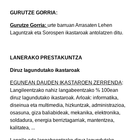
GURUTZE GORRIA:
Gurutze Gorria:
u
rte barruan Arrasaten Lehen
Laguntzak eta Sorospen ikastaroak antolatzen ditu.
LANERAKO PRESTAKUNTZA
Diruz lagundutako ikastaroak
EGUNEAN DAUDEN IKASTAROEN ZERRENDA
:
Langileentzako nahiz langabeentzako % 100ean
diruz lagundutako ikastaroak. Arloak: informatika,
diseinua eta multimedia, hizkuntzak, administrazioa,
osasuna, giza baliabideak, mekanika, elektronika,
soldadura, energia berriztagarriak, mantentzea,
kalitatea, ...