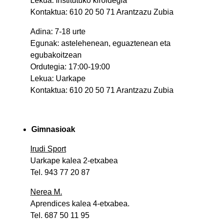
Lekua: Institutuko kiroldegia
Kontaktua: 610 20 50 71 Arantzazu Zubia
Adina: 7-18 urte
Egunak: astelehenean, eguaztenean eta
egubakoitzean
Ordutegia: 17:00-19:00
Lekua: Uarkape
Kontaktua: 610 20 50 71 Arantzazu Zubia
Gimnasioak
Irudi Sport
Uarkape kalea 2-etxabea
Tel. 943 77 20 87
Nerea M.
Aprendices kalea 4-etxabea.
Tel. 687 50 11 95