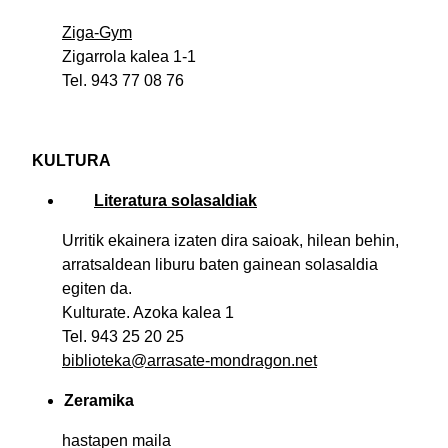
Ziga-Gym
Zigarrola kalea 1-1
Tel. 943 77 08 76
KULTURA
Literatura solasaldiak
Urritik ekainera izaten dira saioak, hilean behin,
arratsaldean liburu baten gainean solasaldia
egiten da.
Kulturate. Azoka kalea 1
Tel. 943 25 20 25
biblioteka@arrasate-mondragon.net
Zeramika
hastapen maila