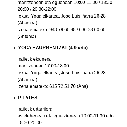
martitzenean eta eguenean 10:00-11:30 / 18:30-
20:00 / 20:30-22:00
lekua: Yoga elkartea, Jose Luis Iñarra 26-28
(Altamira)
izena emateko: 943 79 66 98 / 636 38 60 66
(Antonia)
YOGA HAURRENTZAT (4-9 urte)
irailetik ekainera
martitzenean 17:00-18:00
lekua: Yoga elkartea, Jose Luis Iñarra 26-28
(Altamira)
izena emateko: 615 72 51 70 (Ana)
PILATES
irailetik urtarrilera
astelehenean eta eguaztenean 10:00-11:30 edo
18:30-20:00