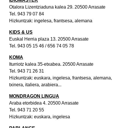
IDIOMASTER
Otalora Lizentziaduna kalea 29. 20500 Arrasate
Tel. 943 79 07 84
Hizkuntzak: ingelesa, frantsesa, alemana
KIDS & US
Euskal Herria plaza 13. 20500 Arrasate
Tel. 943 05 15 46 / 656 74 05 78
KOMA
Iturriotz kalea 35-etxabea. 20500 Arrasate
Tel. 943 71 26 31
Hizkuntzak: euskara, ingelesa, frantsesa, alemana,
txinera, italiera, arabiera...
MONDRAGON LINGUA
Araba etorbidea 4. 20500 Arrasate
Tel. 943 71 20 55
Hizkuntzak: euskara, ingelesa