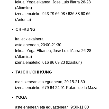
lekua: Yoga elkartea, Jose Luis Iñarra 26-28
(Altamira)
izena emateko: 943 79 66 98 / 636 38 60 66
(Antonia)
CHI-KUNG
irailetik ekainera
astelehenean, 20:00-21:30
lekua: Yoga Elkartea, Jose Luis Iñarra 26-28
(Altamira)
izena emateko: 616 86 69 23 (Izaskun)
TAI CHI / CHI KUNG
martitzenean eta eguenean, 20:15-21:30
izena emateko: 679 64 24 91 Rafael de la Maza
YOGA
astelehenean eta eguaztenean, 9:30-11:00