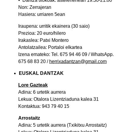
• Dantza txokoak: astelehenean 19:30-21:00
Non: Zerrajeran
Hasiera: urriaren 5ean
Iraupena: urritik ekainera (30 saio)
Prezioa: 20 euro/hilero
Irakaslea: Patxi Montero
Antolatzailea: Portaloi elkartea
Izena emateko: Tel. 675 94 46 09 / WhatsApp.
675 68 83 20 /
herrixadantzan@gmail.com
EUSKAL DANTZAK
Lore Gazteak
Adina: 6 urtetik aurrera
Lekua: Otalora Lizentziaduna kalea 31
Kontaktua: 943 79 40 15
Arrostaitz
Adina: 5 urtetik aurrera (Txikitxu Arrostaitz)