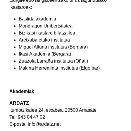
Langile edo langabeentzako diruz lagundutako
ikastaroak:
Bastida akademia
Mondragon Unibertsitatea
Bizikasi
ikastaro bilatzailea
Aretxabaletako institutua
Miguel Altuna
institutua (Bergara)
Ikasi Akademia
(Bergara)
Zuazola Larraña
institutua (Oñati)
Makina Herreminta
institutua (Elgoibar)
Akademiak
ARDATZ
Iturriotz kalea 24, etxabea. 20500 Arrasate
Tel: 943 04 47 02
E-posta: info@ardatz.net