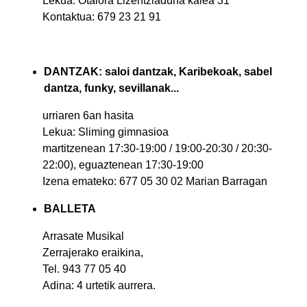
Lekua: Otalora Lizentziaduna kalea 31
Kontaktua: 679 23 21 91
DANTZAK: saloi dantzak, Karibekoak, sabel
dantza, funky, sevillanak...
urriaren 6an hasita
Lekua: Sliming gimnasioa
martitzenean 17:30-19:00 / 19:00-20:30 / 20:30-
22:00), eguaztenean 17:30-19:00
Izena emateko: 677 05 30 02 Marian Barragan
BALLETA
Arrasate Musikal
Zerrajerako eraikina,
Tel. 943 77 05 40
Adina: 4 urtetik aurrera.