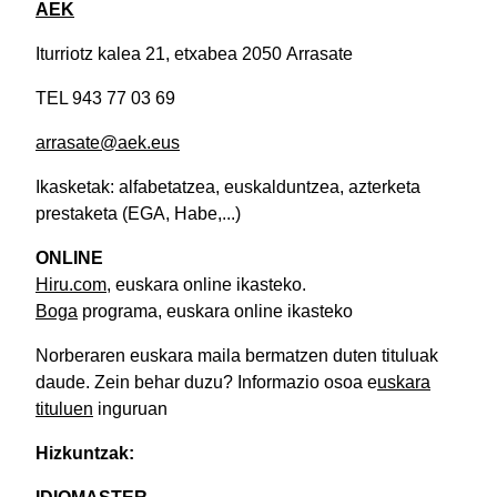
AEK
Iturriotz kalea 21, etxabea 2050 Arrasate
TEL 943 77 03 69
arrasate@aek.eus
Ikasketak: alfabetatzea, euskalduntzea, azterketa
prestaketa (EGA, Habe,...)
ONLINE
Hiru.com
, euskara online ikasteko.
Boga
programa, euskara online ikasteko
Norberaren euskara maila bermatzen duten tituluak
daude. Zein behar duzu? Informazio osoa e
uskara
tituluen
inguruan
Hizkuntzak: