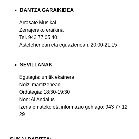
DANTZA GARAIKIDEA
Arrasate Musikal
Zerrajerako eraikina
Tel. 943 77 05 40
Astelehenean eta eguaztenean: 20:00-21:15
SEVILLANAK
Egutegia: urritik ekainera
Noiz: martitzenean
Ordutegia: 18:30-19:30
Non: Al Andalus
Izena emateko eta informazio gehiago: 943 77 12
29