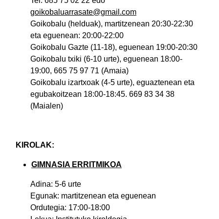
Tel. 685 75 02 22 edo
goikobaluarrasate@gmail.com
Goikobalu (helduak), martitzenean 20:30-22:30
eta eguenean: 20:00-22:00
Goikobalu Gazte (11-18), eguenean 19:00-20:30
Goikobalu txiki (6-10 urte), eguenean 18:00-
19:00, 665 75 97 71 (Amaia)
Goikobalu izartxoak (4-5 urte), eguaztenean eta
egubakoitzean 18:00-18:45. 669 83 34 38
(Maialen)
KIROLAK:
GIMNASIA ERRITMIKOA
Adina: 5-6 urte
Egunak: martitzenean eta eguenean
Ordutegia: 17:00-18:00