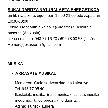
SUKALDARITZA:
SUKALDARITZA NATURALA ETA ENERGETIKOA
urritik maiatzera, eguenean 18:00-21:00 edo zapatuan
10:30-13:00
Lekua: Hondarribia kalea 3 (Arrasate) / Laskurain
baserria (Antzuola)
Izena emateko: 943 77 16 70 / 695 78 00 58 (Jesús
Romero)
jesusrom@gmail.com
MUSIKA:
ARRASATE MUSIKAL
Monterron. Otalora Lizentziaduna kalea z/g
Tel. 943 77 05 40
Ikasketak: musika, instrumentuak, balleta, musika
modernoa, talde bereziak helduentzat.
Adina: 4 urtetik aurrera.