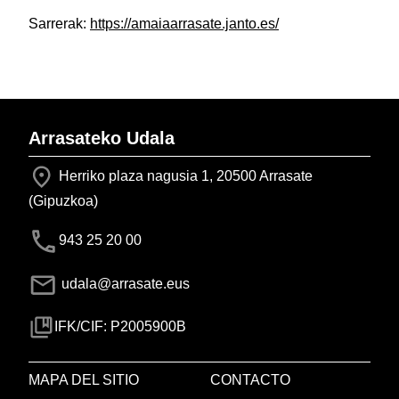
Sarrerak:
https://amaiaarrasate.janto.es/
Arrasateko Udala
Herriko plaza nagusia 1, 20500 Arrasate
(Gipuzkoa)
943 25 20 00
udala@arrasate.eus
IFK/CIF: P2005900B
MAPA DEL SITIO
CONTACTO