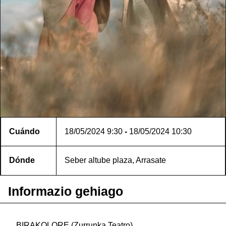
Cuándo
18/05/2024
9:30
-
18/05/2024
10:30
Dónde
Seber altube plaza, Arrasate
Informazio gehiago
BIRAKOLORE (Zurrunka Teatro)