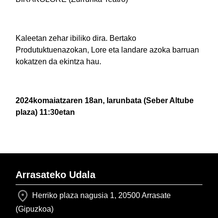
Kaleetan zehar ibiliko dira. Bertako
Produtuktuenazokan, Lore eta landare azoka barruan
kokatzen da ekintza hau.
2024komaiatzaren 18an, larunbata (Seber Altube
plaza) 11:30etan
Arrasateko Udala
Herriko plaza nagusia 1, 20500 Arrasate
(Gipuzkoa)