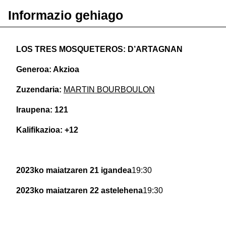
Informazio gehiago
LOS TRES MOSQUETEROS: D’ARTAGNAN
Generoa: Akzioa
Zuzendaria:
MARTIN BOURBOULON
Iraupena: 121
Kalifikazioa: +12
2023ko maiatzaren 21 igandea
19:30
2023ko maiatzaren 22 astelehena
19:30