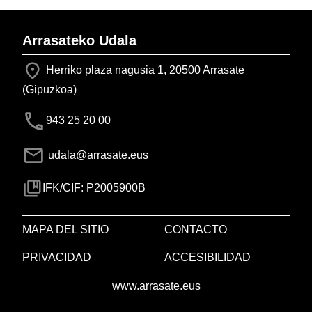
Arrasateko Udala
Herriko plaza nagusia 1, 20500 Arrasate
(Gipuzkoa)
943 25 20 00
udala@arrasate.eus
IFK/CIF: P2005900B
MAPA DEL SITIO
CONTACTO
PRIVACIDAD
ACCESIBILIDAD
www.arrasate.eus