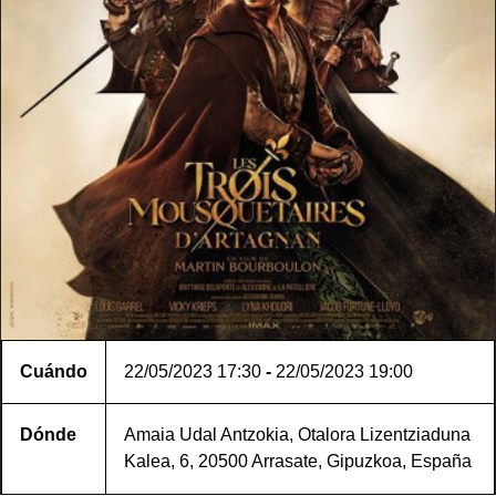
Cuándo
22/05/2023
17:30
-
22/05/2023
19:00
Dónde
Amaia Udal Antzokia, Otalora Lizentziaduna
Kalea, 6, 20500 Arrasate, Gipuzkoa, España