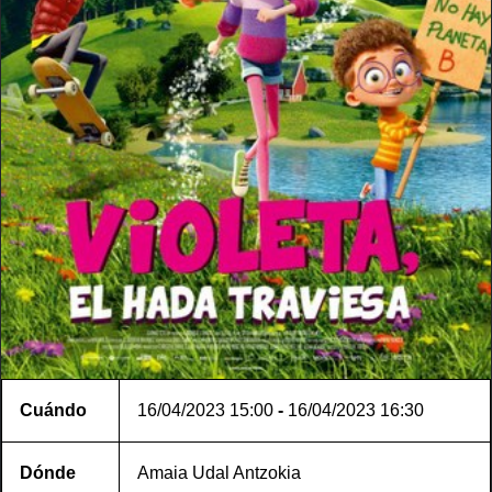
Cuándo
16/04/2023
15:00
-
16/04/2023
16:30
Dónde
Amaia Udal Antzokia