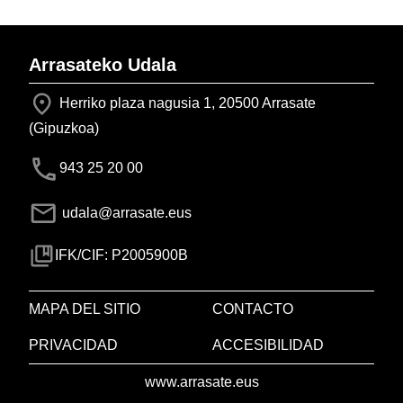
Arrasateko Udala
Herriko plaza nagusia 1, 20500 Arrasate
(Gipuzkoa)
943 25 20 00
udala@arrasate.eus
IFK/CIF: P2005900B
MAPA DEL SITIO
CONTACTO
PRIVACIDAD
ACCESIBILIDAD
www.arrasate.eus