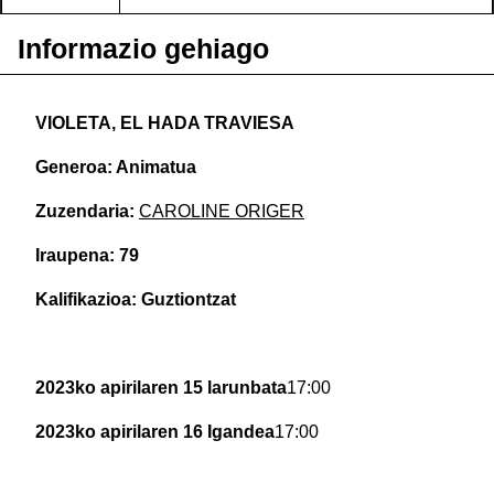
Informazio gehiago
VIOLETA, EL HADA TRAVIESA
Generoa: Animatua
Zuzendaria:
CAROLINE ORIGER
Iraupena: 79
Kalifikazioa: Guztiontzat
2023ko apirilaren 15 larunbata
17:00
2023ko apirilaren 16 Igandea
17:00