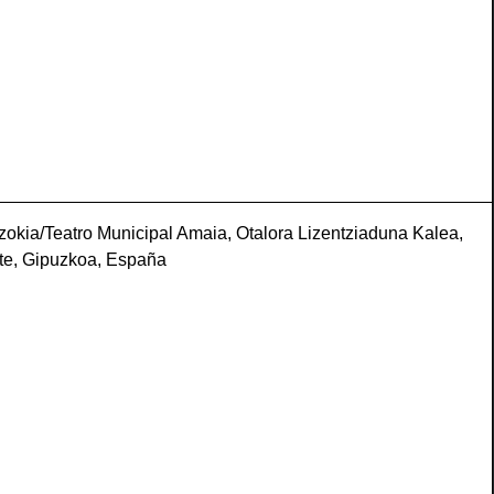
okia/Teatro Municipal Amaia, Otalora Lizentziaduna Kalea,
ate, Gipuzkoa, España