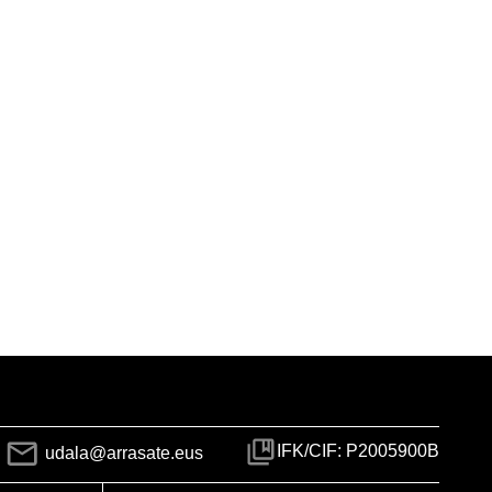
IFK/CIF: P2005900B
udala@arrasate.eus