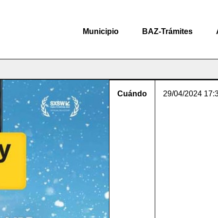
Municipio
BAZ-Trámites
Cuándo
29/04/2024
17: