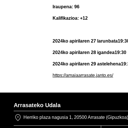
Iraupena: 96
Kalifikazioa: +12
2024ko apirilaren 27 larunbata19:3
2024ko apirilaren 28 igandea
19:30
2024ko apirilaren 29 astelehena
19:
https://amaiaarrasate.janto.es/
Arrasateko Udala
Herriko plaza nagusia 1, 20500 Arrasate (Gipuzkoa