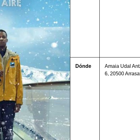
Dónde
Amaia Udal Antz
6, 20500 Arras