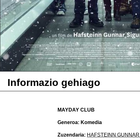
Informazio gehiago
MAYDAY CLUB
Generoa: Komedia
Zuzendaria:
HAFSTEINN GUNNAR