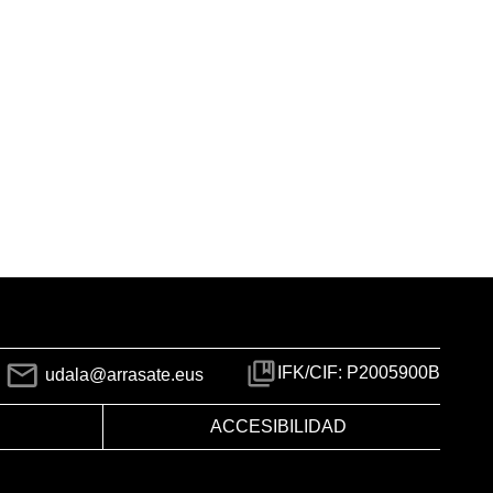
IFK/CIF: P2005900B
udala@arrasate.eus
ACCESIBILIDAD