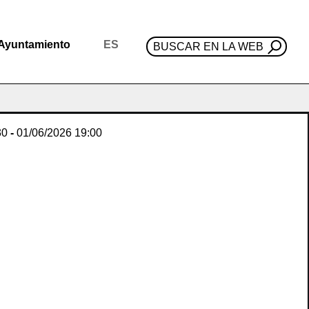
Ayuntamiento
ES
BUSCAR EN LA WEB
30
-
01/06/2026
19:00