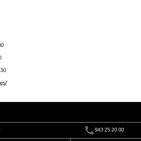
30
0
:30
.es/
)
943 25 20 00