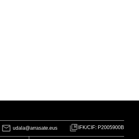
IFK/CIF: P2005900B
udala@arrasate.eus