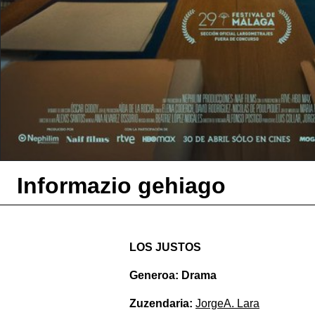
Informazio gehiago
LOS JUSTOS
Generoa: Drama
Zuzendaria:
JorgeA. Lara