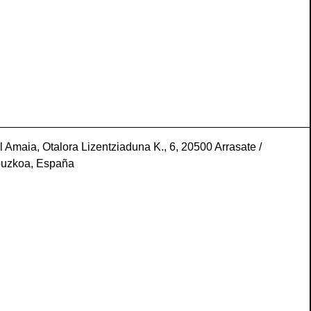
l Amaia, Otalora Lizentziaduna K., 6, 20500 Arrasate /
puzkoa, España