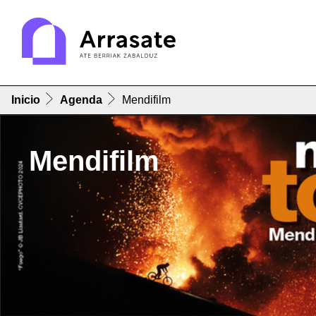
Inicio
Agenda
Mendifilm
Mendifilm