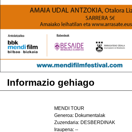
Informazio gehiago
MENDI TOUR
Generoa: Dokumentalak
Zuzendaria: DESBERDINAK
Iraupena: --