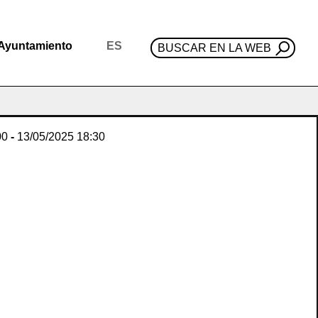
Ayuntamiento
ES
BUSCAR EN LA WEB
00
-
13/05/2025
18:30