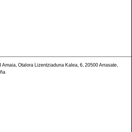
l Amaia, Otalora Lizentziaduna Kalea, 6, 20500 Arrasate,
aña