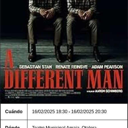
Cuándo
16/02/2025
18:30
-
16/02/2025
20:30
Dónde
Teatro Municipal Amaia, Otalora