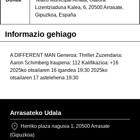
Lizentziaduna Kalea, 6, 20500 Arrasate,
Gipuzkoa, España
Informazio gehiago
A DIFFERENT MAN Generoa: Thriller Zuzendaria:
Aaron Schimberg Iraupena: 112 Kalifikazioa: +16
2025ko otsailaren 16 igandea 19:30 2025ko
otsailaren 17 astelehena 19:30
Arrasateko Udala
Herriko plaza nagusia 1, 20500 Arrasate
(Gipuzkoa)