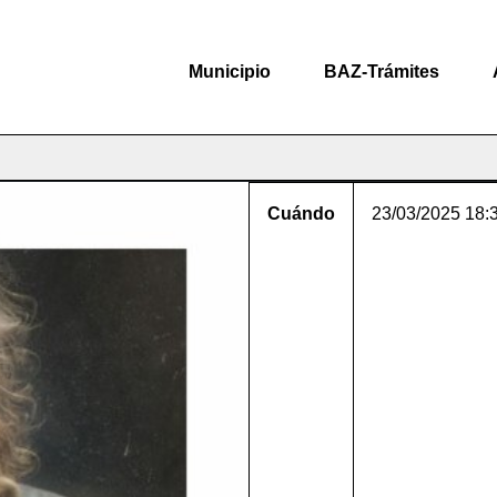
Municipio
BAZ-Trámites
Cuándo
23/03/2025
18: