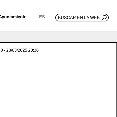
Ayuntamiento
ES
BUSCAR EN LA WEB
30
-
23/03/2025
20:30