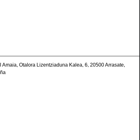
l Amaia, Otalora Lizentziaduna Kalea, 6, 20500 Arrasate,
aña