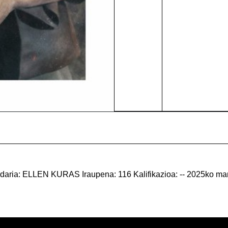
ria: ELLEN KURAS Iraupena: 116 Kalifikazioa: -- 2025ko mar