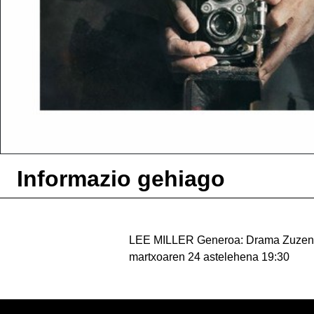
Informazio gehiago
LEE MILLER Generoa: Drama Zuzenda
martxoaren 24 astelehena 19:30