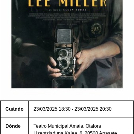
Cuándo
23/03/2025
18:30
-
23/03/2025
20:30
Dónde
Teatro Municipal Amaia, Otalora
Lizentziaduna Kalea, 6, 20500 Arrasate,