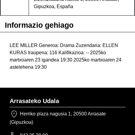
Gipuzkoa, España
Informazio gehiago
LEE MILLER Generoa: Drama Zuzendaria: ELLEN
KURAS Iraupena: 116 Kalifikazioa: -- 2025ko
martxoaren 23 igandea 19:30 2025ko martxoaren 24
astelehena 19:30
Arrasateko Udala
Herriko plaza nagusia 1, 20500 Arrasate
(Gipuzkoa)