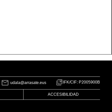
IFK/CIF: P2005900B
udala@arrasate.eus
ACCESIBILIDAD