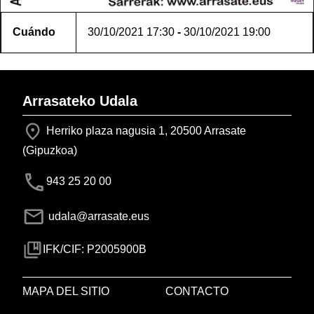
Cuándo
30/10/2021
17:30
-
30/10/2021
19:00
Arrasateko Udala
Herriko plaza nagusia 1, 20500 Arrasate
(Gipuzkoa)
943 25 20 00
udala@arrasate.eus
IFK/CIF: P2005900B
MAPA DEL SITIO
CONTACTO