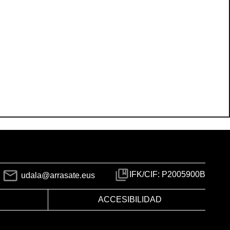
IFK/CIF: P2005900B
udala@arrasate.eus
ACCESIBILIDAD