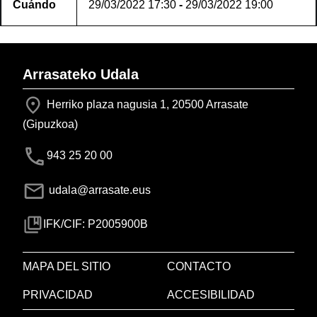
Cuándo
29/03/2022
17:30
-
29/03/2022
19:00
Arrasateko Udala
Herriko plaza nagusia 1, 20500 Arrasate
(Gipuzkoa)
943 25 20 00
udala@arrasate.eus
IFK/CIF: P2005900B
MAPA DEL SITIO
CONTACTO
PRIVACIDAD
ACCESIBILIDAD