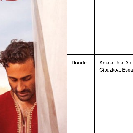
Dónde
Amaia Udal Antz
Gipuzkoa, Esp