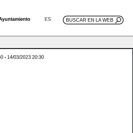
Ayuntamiento
ES
BUSCAR EN LA WEB
30
-
14/03/2023
20:30