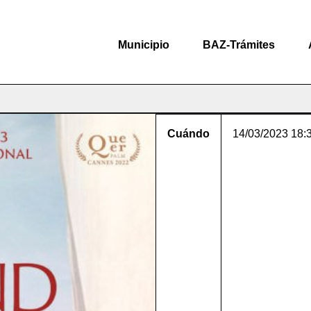
Municipio
BAZ-Trámites
Cuándo
14/03/2023
18: