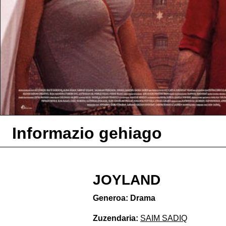
Informazio gehiago
JOYLAND
Generoa: Drama
Zuzendaria:
SAIM SADIQ