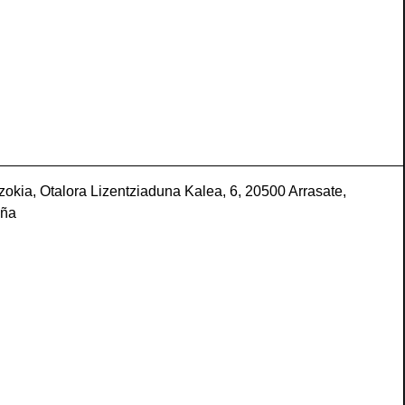
okia, Otalora Lizentziaduna Kalea, 6, 20500 Arrasate,
aña