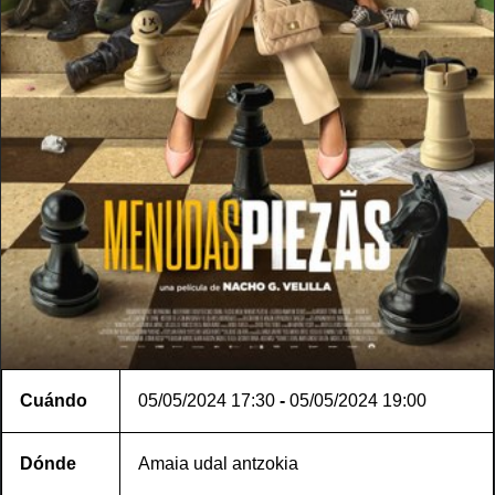
Cuándo
05/05/2024
17:30
-
05/05/2024
19:00
Dónde
Amaia udal antzokia