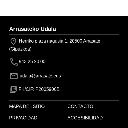
Arrasateko Udala
Herriko plaza nagusia 1, 20500 Arrasate
(Gipuzkoa)
943 25 20 00
udala@arrasate.eus
IFK/CIF: P2005900B
MAPA DEL SITIO
CONTACTO
PRIVACIDAD
ACCESIBILIDAD