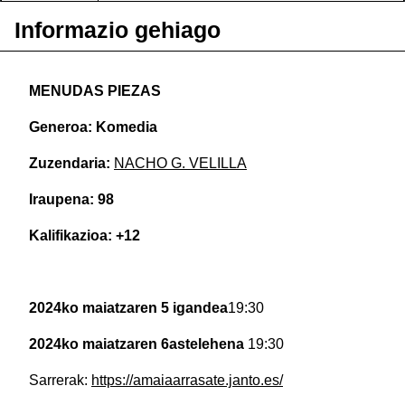
Informazio gehiago
MENUDAS PIEZAS
Generoa: Komedia
Zuzendaria:
NACHO G. VELILLA
Iraupena: 98
Kalifikazioa: +12
2024ko maiatzaren 5 igandea
19:30
2024ko maiatzaren 6astelehena
19:30
Sarrerak:
https://amaiaarrasate.janto.es/