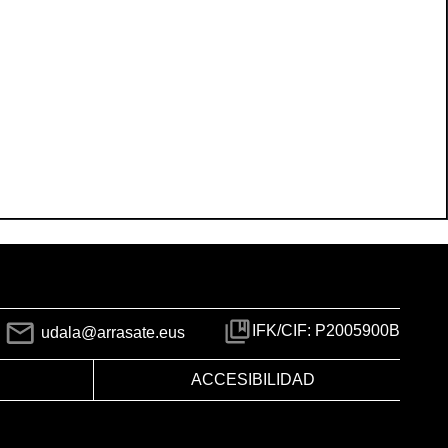
IFK/CIF: P2005900B
udala@arrasate.eus
ACCESIBILIDAD