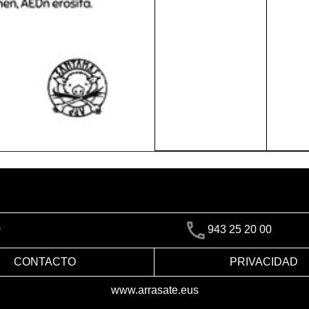
)
943 25 20 00
CONTACTO
PRIVACIDAD
www.arrasate.eus