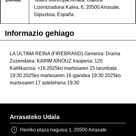
Lizentziaduna Kalea, 6, 20500 Arrasate,
Gipuzkoa, España
Informazio gehiago
LA ULTIMA REINA (FIREBRAND) Generoa: Drama
Zuzendaria: KARIM AÏNOUZ Iraupena: 120
Kalifikazioa: +16 2025ko martxoaren 15 larunbata
19:30 2025ko martxoaren 16 igandea 19:30 2025ko
martxoaren 17 astelehena 19:30
Arrasateko Udala
Herriko plaza nagusia 1, 20500 Arrasate