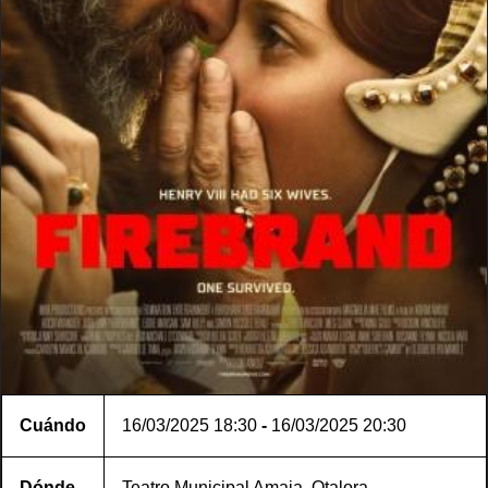
Cuándo
16/03/2025
18:30
-
16/03/2025
20:30
Dónde
Teatro Municipal Amaia, Otalora