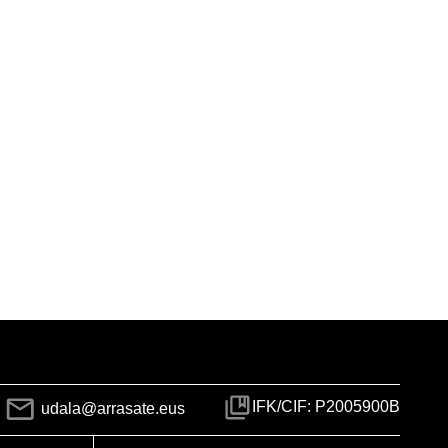
IFK/CIF: P2005900B
udala@arrasate.eus