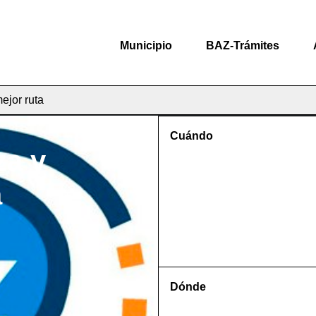
Municipio
BAZ-Trámites
ejor ruta
Cuándo
za y
a
Dónde