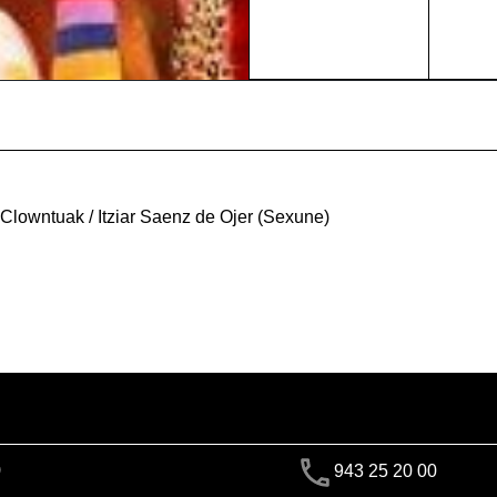
Clowntuak / Itziar Saenz de Ojer (Sexune)
)
943 25 20 00