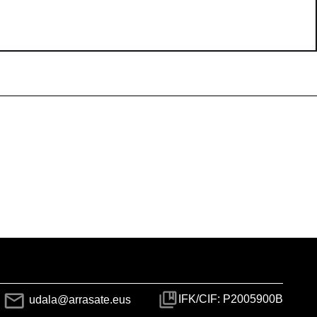
IFK/CIF: P2005900B
udala@arrasate.eus