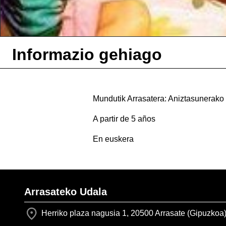
Informazio gehiago
Mundutik Arrasatera: Aniztasunerako 
A partir de 5 años
En euskera
Arrasateko Udala
Herriko plaza nagusia 1, 20500 Arrasate (Gipuzkoa