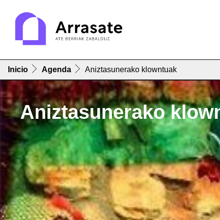
Inicio
Agenda
Aniztasunerako klowntuak
Aniztasunerako klow