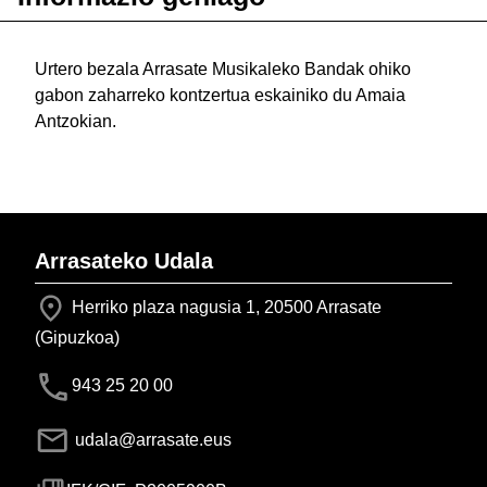
Urtero bezala Arrasate Musikaleko Bandak ohiko
gabon zaharreko kontzertua eskainiko du Amaia
Antzokian.
Arrasateko Udala
Herriko plaza nagusia 1, 20500 Arrasate
(Gipuzkoa)
943 25 20 00
udala@arrasate.eus