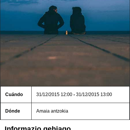
Cuándo
31/12/2015
12:00
-
31/12/2015
13:00
Dónde
Amaia antzokia
Informazio gehiago