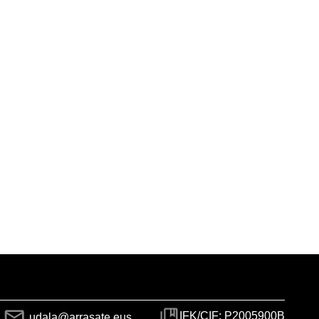
IFK/CIF: P2005900B
udala@arrasate.eus