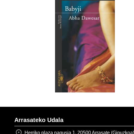
Arrasateko Udala
Herriko plaza nagusia 1, 20500 Arrasate (Gipuzkoa