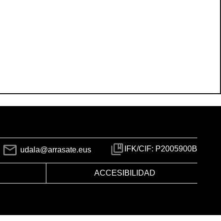
IFK/CIF: P2005900B
udala@arrasate.eus
ACCESIBILIDAD