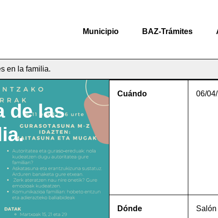
Municipio
BAZ-Trámites
 en la familia.
Cuándo
06/04
a de las
ia.
Dónde
Salón 