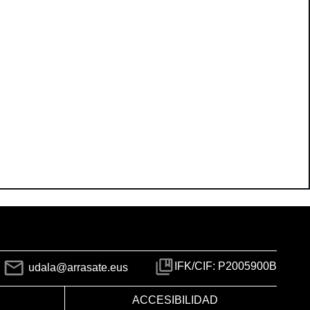
IFK/CIF: P2005900B
udala@arrasate.eus
ACCESIBILIDAD