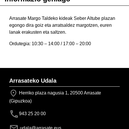
Arrasate Margo Taldeko kideak Seber Altube plazan
egongo dira goiz eta arratsaldez margotzen, euren
lanak erakusten eta saltzen.
Ordutegia: 10:30 – 14:00 / 17:00 – 20:00
Arrasateko Udala
Herriko plaza nagusia 1, 20500 Arrasate
(Gipuzkoa)
943 25 20 00
udala@arrasate.eus