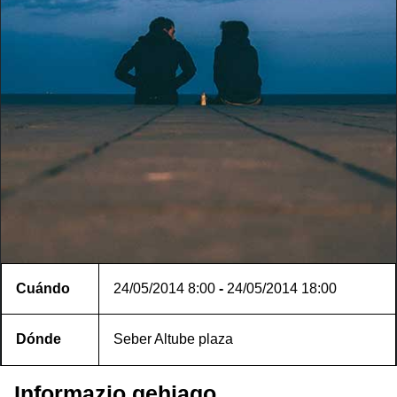
Cuándo
24/05/2014
8:00
-
24/05/2014
18:00
Dónde
Seber Altube plaza
Informazio gehiago