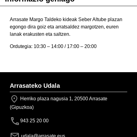
Arrasate Margo Taldeko kideak Seber Altube plazan
egongo dira goiz eta arratsaldez margotzen, euren
lanak erakusten eta saltzen.
Ordutegia: 10:30 – 14:00 / 17:00 – 20:00
Arrasateko Udala
Herriko plaza nagusia 1, 20500 Arrasate
(Gipuzkoa)
943 25 20 00
udala@arrasate.eus