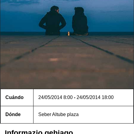
Cuándo
24/05/2014
8:00
-
24/05/2014
18:00
Dónde
Seber Altube plaza
Informazio gehiago