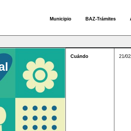
Municipio
BAZ-Trámites
Cuándo
21/02
al