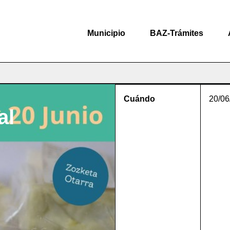
Municipio
BAZ-Trámites
Cuándo
20/06
al