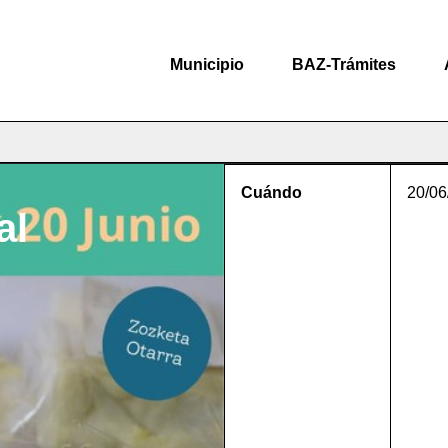
Municipio
BAZ-Trámites
Cuándo
20/06
al